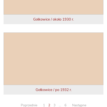
Gołkowice / około 1930 r.
Gołkowice / po 1932 r.
Poprzednie
1
2
3
…
6
Następne