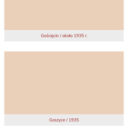
Gościęcin / około 1935 r.
Goszyce / 1935