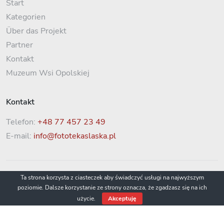
Start
Kategorien
Über das Projekt
Partner
Kontakt
Muzeum Wsi Opolskiej
Kontakt
Telefon:
+48 77 457 23 49
E-mail:
info@fototekaslaska.pl
Ta strona korzysta z ciasteczek aby świadczyć usługi na najwyższym
poziomie. Dalsze korzystanie ze strony oznacza, że zgadzasz się na ich
użycie.
Akceptuję
© 2022 Fototeka Śląska / Muzeum Wsi Opolskiej