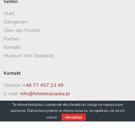
Seiten
Start
Kategorien
Über das Projekt
Partner
Kontakt
Muzeum Wsi Opolskiej
Kontakt
Telefon:
+48 77 457 23 49
E-mail:
info@fototekaslaska.pl
Ta strona korzysta z ciasteczek aby świadczyć usługi na najwyższym
poziomie. Dalsze korzystanie ze strony oznacza, że zgadzasz się na ich
użycie.
Akceptuję