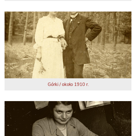
Górki / około 1910 r.