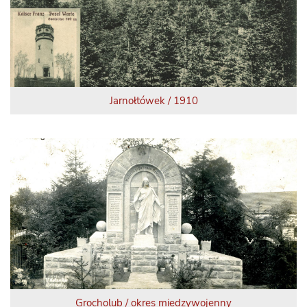
Jarnołtówek / 1910
Grocholub / okres miedzywojenny