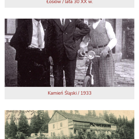
Łosiów / lata 30 XX w.
Kamień Śląski / 1933