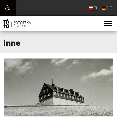
Otwórz
PL
DE
pasek
narzędzi
Inne