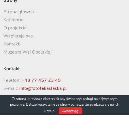
Strony
Strona główna
Kategorie
O projekcie
Wspierają nas
Kontakt
Muzeum Wsi Opolskiej
Kontakt
Telefon:
+48 77 457 23 49
E-mail:
info@fototekaslaska.pl
Ta strona korzysta z ciasteczek aby świadczyć usługi na najwyższym
poziomie. Dalsze korzystanie ze strony oznacza, że zgadzasz się na ich
użycie.
Akceptuję