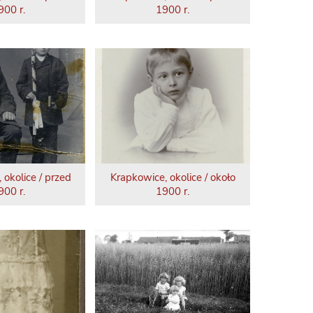
900 r.
1900 r.
 okolice / przed
Krapkowice, okolice / około
900 r.
1900 r.