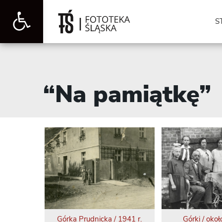
Otwórz
S
pasek
“Na pamiątkę”
narzędzi
Górka Prudnicka / 1941 r.
Górki / okoł