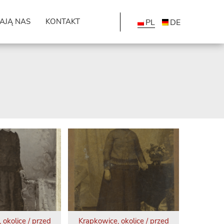
AJĄ NAS
KONTAKT
PL
DE
 okolice / przed
Krapkowice, okolice / przed