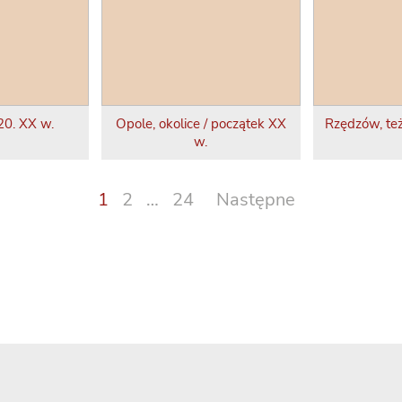
 20. XX w.
Opole, okolice / początek XX
Rzędzów, te
w.
Stronicowanie
1
2
…
24
Następne
wpisów