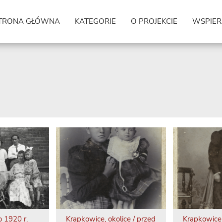
TRONA GŁÓWNA
KATEGORIE
O PROJEKCIE
WSPIER
o 1920 r.
Krapkowice, okolice / przed
Krapkowice,