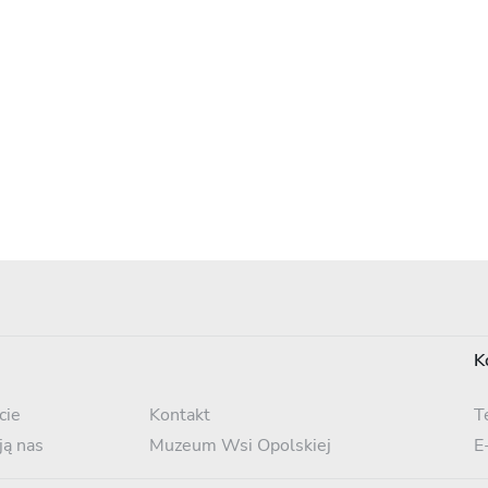
K
cie
Kontakt
T
ją nas
Muzeum Wsi Opolskiej
E