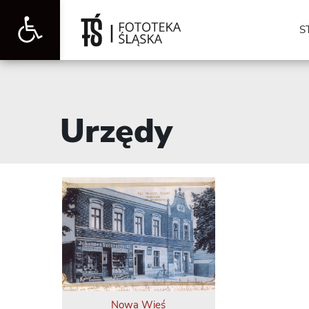
Otwórz
S
pasek
Urzędy
narzędzi
Nowa Wieś