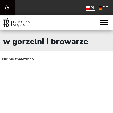
Otwórz
PL
DE
pasek
narzędzi
w gorzelni i browarze
Nic nie znaleziono.