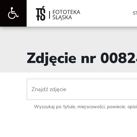
Otwórz
S
pasek
Zdjęcie nr 008
narzędzi
Wyszukaj po: tytule, miejscowości, powiecie, opis