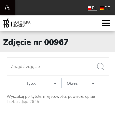
Otwórz
PL
DE
pasek
narzędzi
Zdjęcie nr 00967
Wyszukaj po: tytule, miejscowości, powiecie, opisie
Liczba zdjęć: 2645