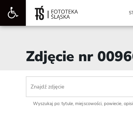
Otwórz
S
pasek
Zdjęcie nr 009
narzędzi
Wyszukaj po: tytule, miejscowości, powiecie, opis