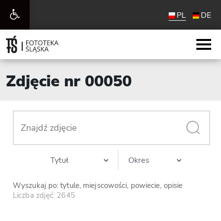
Otwórz
PL
DE
pasek
narzędzi
Zdjęcie nr 00050
Wyszukaj po: tytule, miejscowości, powiecie, opisie
Liczba zdjęć: 2645