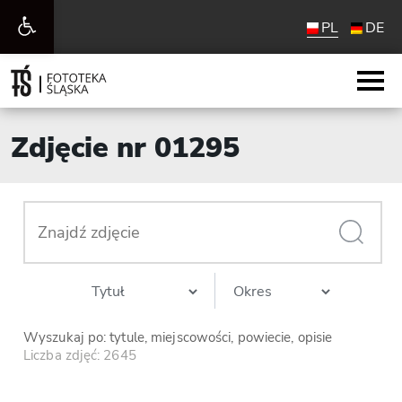
Otwórz
PL
DE
pasek
narzędzi
Zdjęcie nr 01295
Wyszukaj po: tytule, miejscowości, powiecie, opisie
Liczba zdjęć: 2645