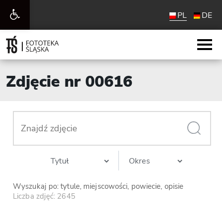
Otwórz
PL
DE
pasek
narzędzi
Zdjęcie nr 00616
Wyszukaj po: tytule, miejscowości, powiecie, opisie
Liczba zdjęć: 2645