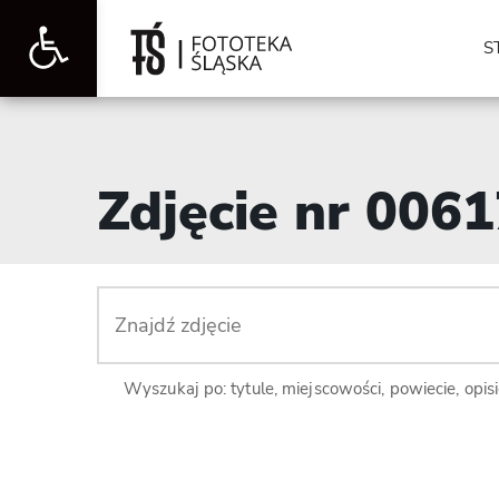
Otwórz
S
pasek
Zdjęcie nr 006
narzędzi
Wyszukaj po: tytule, miejscowości, powiecie, opis