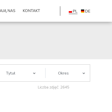
AJĄ NAS
KONTAKT
PL
DE
Liczba zdjęć: 2645