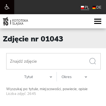
Otwórz
PL
DE
pasek
narzędzi
Zdjęcie nr 01043
Wyszukaj po: tytule, miejscowości, powiecie, opisie
Liczba zdjęć: 2645