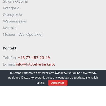
Strona główna
Kategorie
O projekcie
Wspierają nas
Kontakt
Muzeum Wsi Opolskiej
Kontakt
Telefon:
+48 77 457 23 49
E-mail:
info@fototekaslaska.pl
Ta strona korzysta z ciasteczek aby świadczyć usługi na najwyższym
poziomie. Dalsze korzystanie ze strony oznacza, że zgadzasz się na ich
użycie.
Akceptuję
© 2022 Fototeka Śląska / Muzeum Wsi Opolskiej