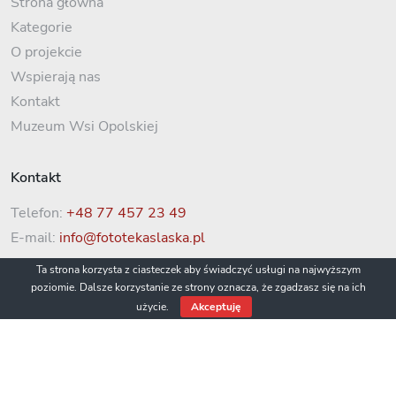
Strona główna
Kategorie
O projekcie
Wspierają nas
Kontakt
Muzeum Wsi Opolskiej
Kontakt
Telefon:
+48 77 457 23 49
E-mail:
info@fototekaslaska.pl
Ta strona korzysta z ciasteczek aby świadczyć usługi na najwyższym
poziomie. Dalsze korzystanie ze strony oznacza, że zgadzasz się na ich
użycie.
Akceptuję
© 2022 Fototeka Śląska / Muzeum Wsi Opolskiej