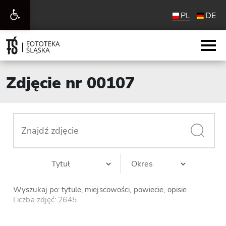
Otwórz
PL
DE
pasek
narzędzi
Zdjęcie nr 00107
Wyszukaj po: tytule, miejscowości, powiecie, opisie
Liczba zdjęć: 2645