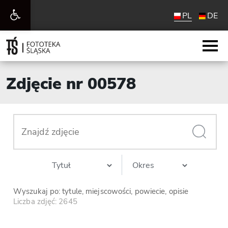
Otwórz
PL
DE
pasek
narzędzi
Zdjęcie nr 00578
Wyszukaj po: tytule, miejscowości, powiecie, opisie
Liczba zdjęć: 2645