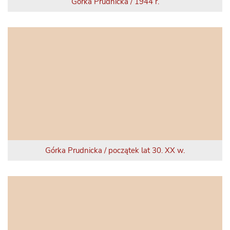
Górka Prudnicka / 1944 r.
Górka Prudnicka / początek lat 30. XX w.