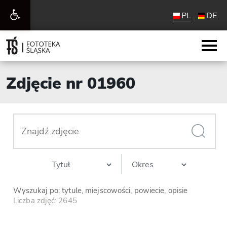
Otwórz
PL
DE
pasek
narzędzi
Zdjęcie nr 01960
Wyszukaj po: tytule, miejscowości, powiecie, opisie
Liczba zdjęć: 2645