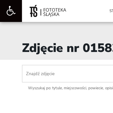
Otwórz
S
pasek
Zdjęcie nr 015
narzędzi
Wyszukaj po: tytule, miejscowości, powiecie, opis