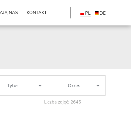
AJĄ NAS
KONTAKT
PL
DE
Liczba zdjęć: 2645