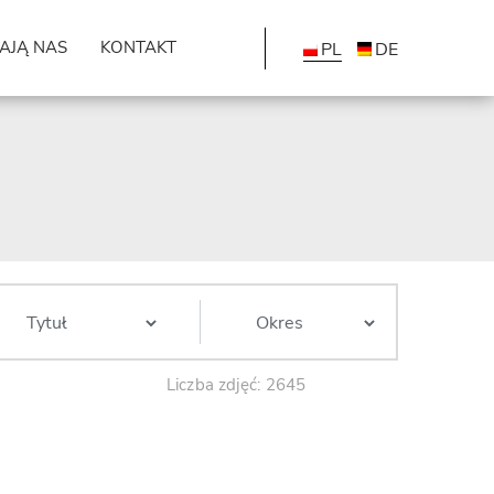
AJĄ NAS
KONTAKT
PL
DE
Liczba zdjęć: 2645