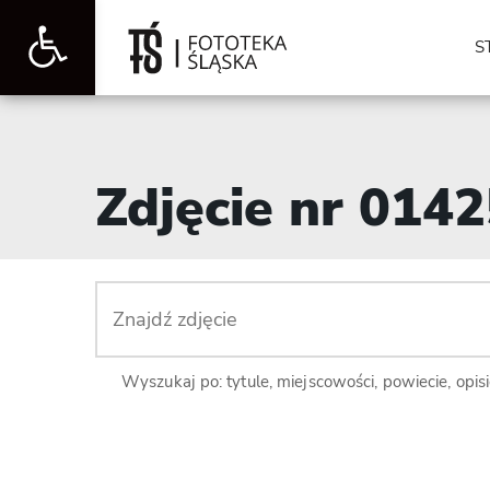
Otwórz
S
pasek
Zdjęcie nr 014
narzędzi
Wyszukaj po: tytule, miejscowości, powiecie, opis