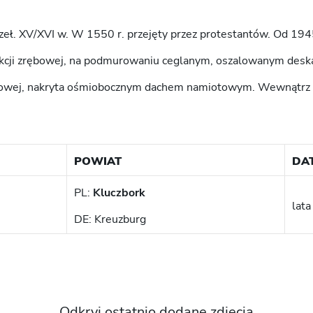
eł. XV/XVI w. W 1550 r. przejęty przez protestantów. Od 1945
ukcji zrębowej, na podmurowaniu ceglanym, oszalowanym deska
powej, nakryta ośmiobocznym dachem namiotowym. Wewnątrz 
POWIAT
DA
PL:
Kluczbork
lata
DE: Kreuzburg
Odkryj ostatnio dodane zdjęcia