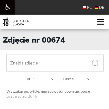
Otwórz
PL
DE
pasek
narzędzi
Zdjęcie nr 00674
Wyszukaj po: tytule, miejscowości, powiecie, opisie
Liczba zdjęć: 2645