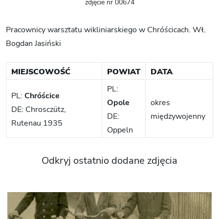
zdjęcie nr 00674
Pracownicy warsztatu wikliniarskiego w Chróścicach. Wł.
Bogdan Jasiński
MIEJSCOWOŚĆ
POWIAT
DATA
PL:
PL:
Chróścice
Opole
okres
DE: Chrosczütz,
DE:
międzywojenny
Rutenau 1935
Oppeln
Odkryj ostatnio dodane zdjęcia