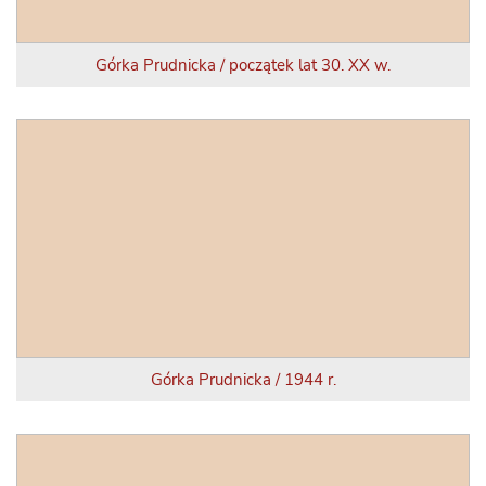
Górka Prudnicka / początek lat 30. XX w.
Górka Prudnicka / 1944 r.