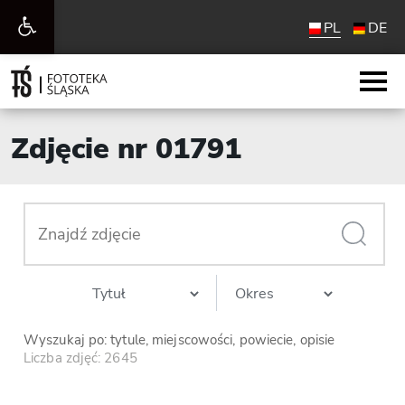
Otwórz
PL
DE
pasek
narzędzi
Zdjęcie nr 01791
Wyszukaj po: tytule, miejscowości, powiecie, opisie
Liczba zdjęć: 2645