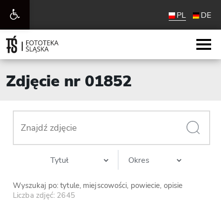
Otwórz
PL
DE
pasek
narzędzi
Zdjęcie nr 01852
Wyszukaj po: tytule, miejscowości, powiecie, opisie
Liczba zdjęć: 2645