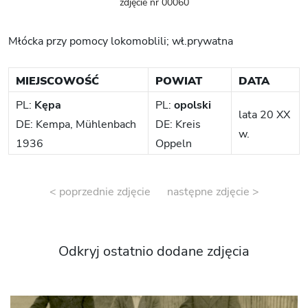
zdjęcie nr 00060
Młócka przy pomocy lokomoblili; wł.prywatna
MIEJSCOWOŚĆ
POWIAT
DATA
PL:
Kępa
PL:
opolski
lata 20 XX
DE: Kempa, Mühlenbach
DE: Kreis
w.
1936
Oppeln
< poprzednie zdjęcie
następne zdjęcie >
Odkryj ostatnio dodane zdjęcia