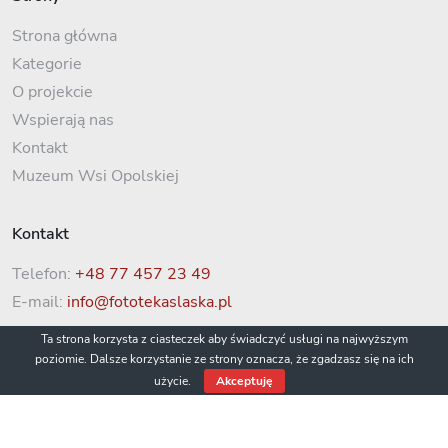
Strona główna
Kategorie
O projekcie
Wspierają nas
Kontakt
Muzeum Wsi Opolskiej
Kontakt
Telefon:
+48 77 457 23 49
E-mail:
info@fototekaslaska.pl
Ta strona korzysta z ciasteczek aby świadczyć usługi na najwyższym
poziomie. Dalsze korzystanie ze strony oznacza, że zgadzasz się na ich
użycie.
Akceptuję