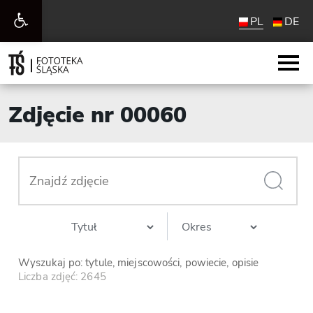
Otwórz
PL
DE
pasek
narzędzi
Zdjęcie nr 00060
Wyszukaj po: tytule, miejscowości, powiecie, opisie
Liczba zdjęć: 2645