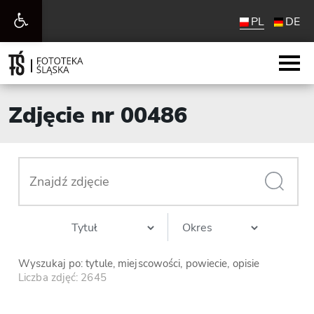
Otwórz
PL
DE
pasek
narzędzi
Zdjęcie nr 00486
Wyszukaj po: tytule, miejscowości, powiecie, opisie
Liczba zdjęć: 2645