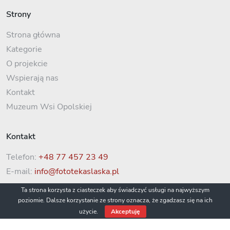
Strony
Strona główna
Kategorie
O projekcie
Wspierają nas
Kontakt
Muzeum Wsi Opolskiej
Kontakt
Telefon:
+48 77 457 23 49
E-mail:
info@fototekaslaska.pl
Ta strona korzysta z ciasteczek aby świadczyć usługi na najwyższym
poziomie. Dalsze korzystanie ze strony oznacza, że zgadzasz się na ich
użycie.
Akceptuję