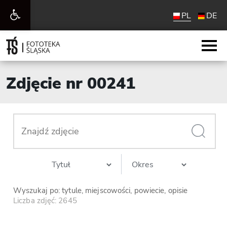
Otwórz
PL
DE
pasek
narzędzi
Zdjęcie nr 00241
Wyszukaj po: tytule, miejscowości, powiecie, opisie
Liczba zdjęć: 2645