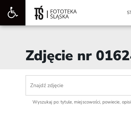
Otwórz
S
pasek
Zdjęcie nr 016
narzędzi
Wyszukaj po: tytule, miejscowości, powiecie, opis