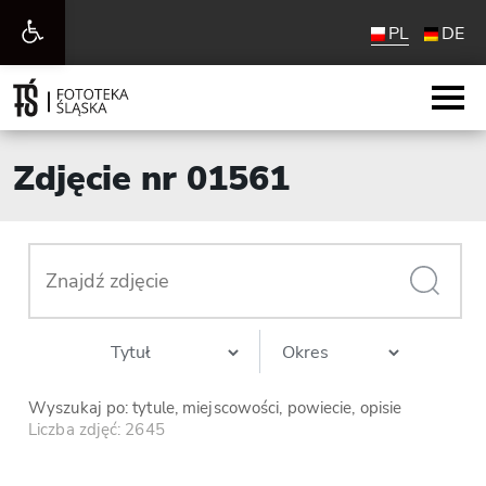
Otwórz
PL
DE
pasek
narzędzi
Zdjęcie nr 01561
Wyszukaj po: tytule, miejscowości, powiecie, opisie
Liczba zdjęć: 2645