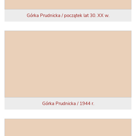
Górka Prudnicka / początek lat 30. XX w.
Górka Prudnicka / 1944 r.