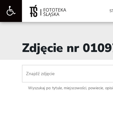
Otwórz
S
pasek
Zdjęcie nr 010
narzędzi
Wyszukaj po: tytule, miejscowości, powiecie, opis