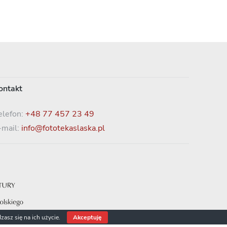
ontakt
elefon:
+48 77 457 23 49
-mail:
info@fototekaslaska.pl
zasz się na ich użycie.
Akceptuję