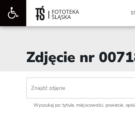
Otwórz
S
pasek
Zdjęcie nr 007
narzędzi
Wyszukaj po: tytule, miejscowości, powiecie, opis