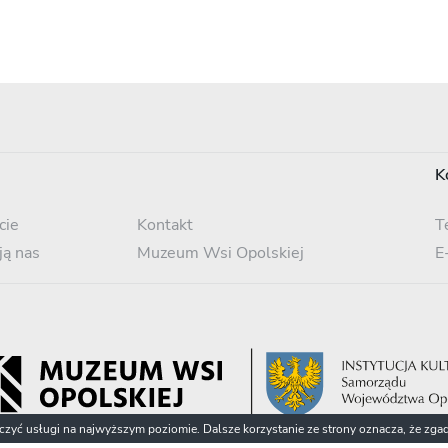
K
cie
Kontakt
T
ją nas
Muzeum Wsi Opolskiej
E
dczyć usługi na najwyższym poziomie. Dalsze korzystanie ze strony oznacza, że zgad
© 2022 Fototeka Śląska / Muzeum Wsi Opolskiej