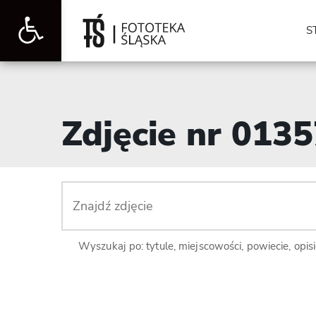
Otwórz
S
pasek
Zdjęcie nr 013
narzędzi
Wyszukaj po: tytule, miejscowości, powiecie, opis