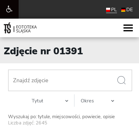
Otwórz
PL
DE
pasek
narzędzi
Zdjęcie nr 01391
Wyszukaj po: tytule, miejscowości, powiecie, opisie
Liczba zdjęć: 2645