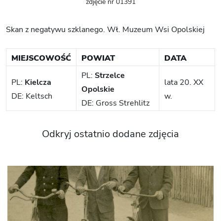
zdjęcie nr 01391
Skan z negatywu szklanego. Wł. Muzeum Wsi Opolskiej
MIEJSCOWOŚĆ
POWIAT
DATA
PL:
Strzelce
PL:
Kielcza
lata 20. XX
Opolskie
DE: Keltsch
w.
DE: Gross Strehlitz
Odkryj ostatnio dodane zdjęcia