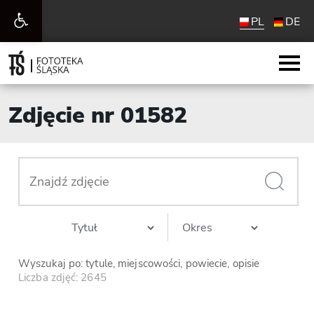
Otwórz
PL
DE
pasek
narzędzi
Zdjęcie nr 01582
Wyszukaj po: tytule, miejscowości, powiecie, opisie
Liczba zdjęć: 2645