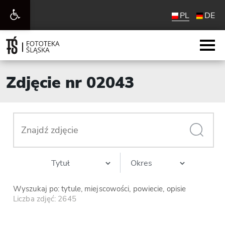
Otwórz
PL
DE
pasek
narzędzi
Zdjęcie nr 02043
Wyszukaj po: tytule, miejscowości, powiecie, opisie
Liczba zdjęć: 2645