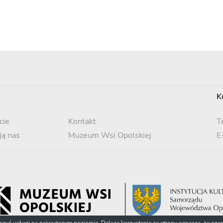
K
cie
Kontakt
T
ją nas
Muzeum Wsi Opolskiej
E