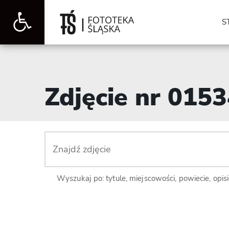
Otwórz
S
pasek
Zdjęcie nr 015
narzędzi
Wyszukaj po: tytule, miejscowości, powiecie, opis