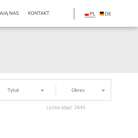
AJĄ NAS
KONTAKT
PL
DE
Liczba zdjęć: 2645