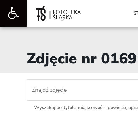
Otwórz
S
pasek
Zdjęcie nr 016
narzędzi
Wyszukaj po: tytule, miejscowości, powiecie, opis