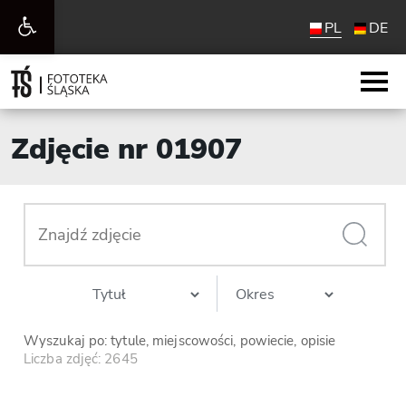
Otwórz
PL
DE
pasek
narzędzi
Zdjęcie nr 01907
Wyszukaj po: tytule, miejscowości, powiecie, opisie
Liczba zdjęć: 2645