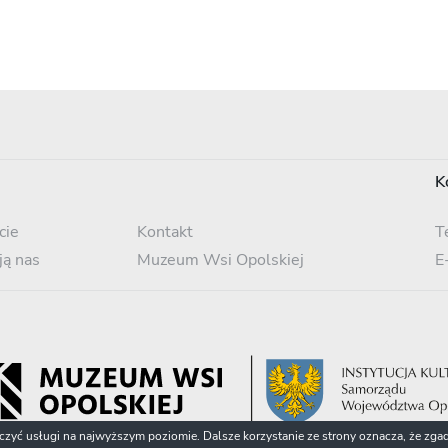
K
cie
Kontakt
T
ją nas
Muzeum Wsi Opolskiej
E
dczyć usługi na najwyższym poziomie. Dalsze korzystanie ze strony oznacza, że zgad