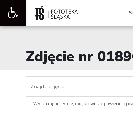
Otwórz
S
pasek
Zdjęcie nr 018
narzędzi
Wyszukaj po: tytule, miejscowości, powiecie, opis