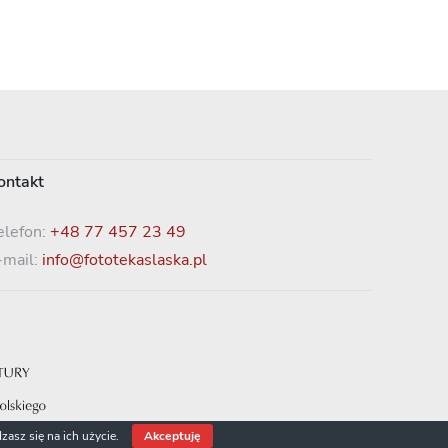
ontakt
elefon:
+48 77 457 23 49
-mail:
info@fototekaslaska.pl
zasz się na ich użycie.
Akceptuję