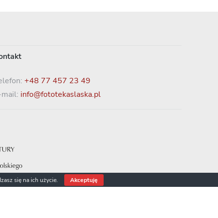
ontakt
elefon:
+48 77 457 23 49
-mail:
info@fototekaslaska.pl
zasz się na ich użycie.
Akceptuję