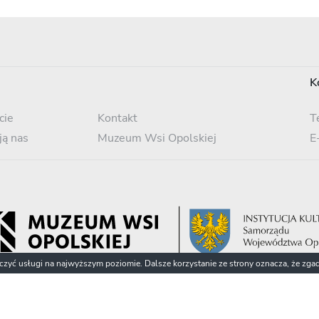
K
cie
Kontakt
T
ją nas
Muzeum Wsi Opolskiej
E
dczyć usługi na najwyższym poziomie. Dalsze korzystanie ze strony oznacza, że zgad
© 2022 Fototeka Śląska / Muzeum Wsi Opolskiej