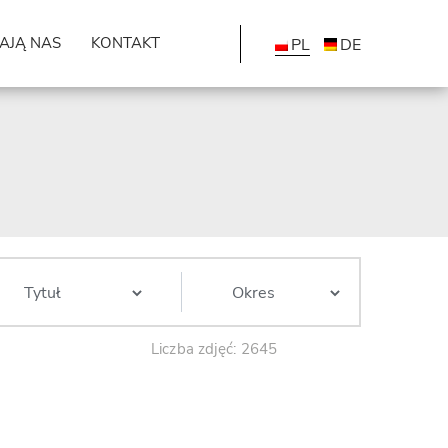
AJĄ NAS
KONTAKT
PL
DE
Liczba zdjęć: 2645