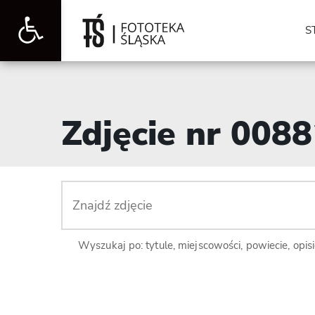
Otwórz
S
pasek
Zdjęcie nr 008
narzędzi
Wyszukaj po: tytule, miejscowości, powiecie, opis