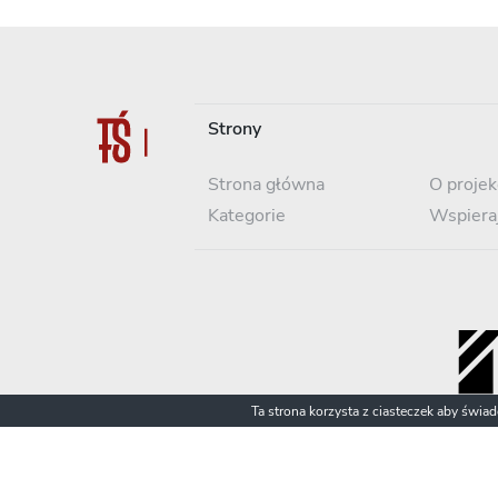
Strony
Strona główna
O projek
Kategorie
Wspiera
Ta strona korzysta z ciasteczek aby świa