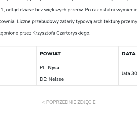
, odtąd działał bez większych przerw. Po raz ostatni wymien
townia. Liczne przebudowy zatarły typową architekturę przemy
ępnione przez Krzysztofa Czartoryskiego.
POWIAT
DATA
PL:
Nysa
lata 30
DE: Neisse
< POPRZEDNIE ZDJĘCIE