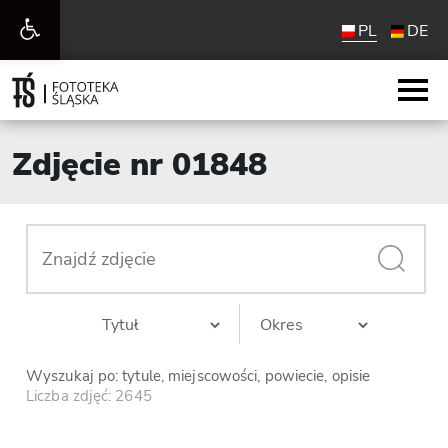
Otwórz
PL
DE
pasek
narzędzi
Zdjęcie nr 01848
Wyszukaj po: tytule, miejscowości, powiecie, opisie
Liczba zdjęć: 2645