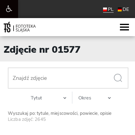
Otwórz
PL
DE
pasek
narzędzi
Zdjęcie nr 01577
Wyszukaj po: tytule, miejscowości, powiecie, opisie
Liczba zdjęć: 2645