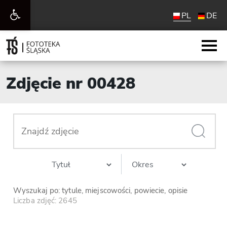
Otwórz
PL
DE
pasek
narzędzi
Zdjęcie nr 00428
Wyszukaj po: tytule, miejscowości, powiecie, opisie
Liczba zdjęć: 2645