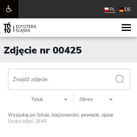
Otwórz
PL
DE
pasek
narzędzi
Zdjęcie nr 00425
Wyszukaj po: tytule, miejscowości, powiecie, opisie
Liczba zdjęć: 2645