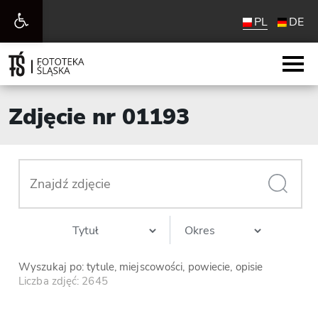
Otwórz
PL
DE
pasek
narzędzi
Zdjęcie nr 01193
Wyszukaj po: tytule, miejscowości, powiecie, opisie
Liczba zdjęć: 2645