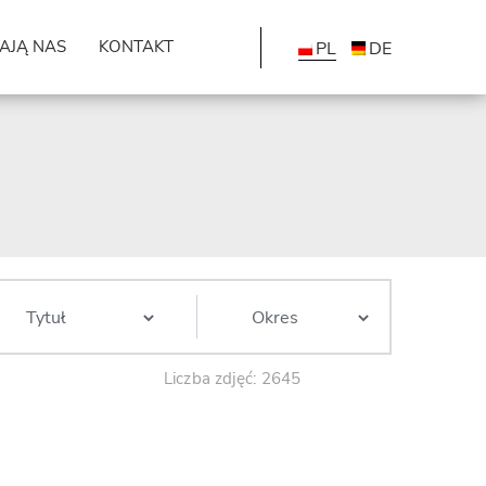
AJĄ NAS
KONTAKT
PL
DE
Liczba zdjęć: 2645