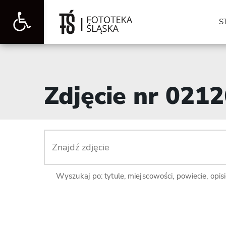
Otwórz
S
pasek
Zdjęcie nr 021
narzędzi
Wyszukaj po: tytule, miejscowości, powiecie, opis