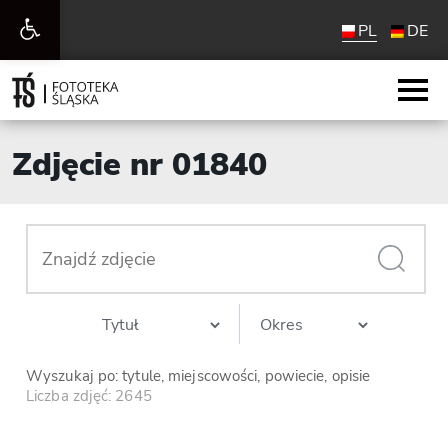
Otwórz
PL
DE
pasek
narzędzi
Zdjęcie nr 01840
Wyszukaj po: tytule, miejscowości, powiecie, opisie
Liczba zdjęć: 2645