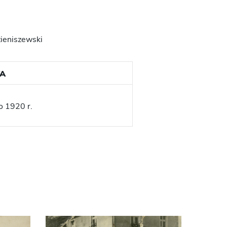
zieniszewski
A
o 1920 r.