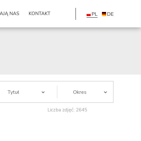
AJĄ NAS
KONTAKT
PL
DE
Liczba zdjęć: 2645