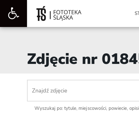
Otwórz
S
pasek
Zdjęcie nr 018
narzędzi
Wyszukaj po: tytule, miejscowości, powiecie, opis