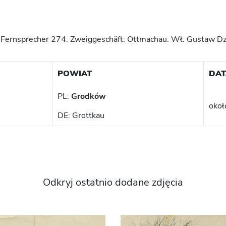
l. Fernsprecher 274. Zweiggeschäft: Ottmachau. Wł. Gustaw D
POWIAT
DAT
PL:
Grodków
okoł
DE: Grottkau
Odkryj ostatnio dodane zdjęcia