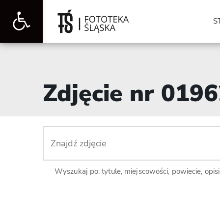
Otwórz
S
pasek
Zdjęcie nr 019
narzędzi
Wyszukaj po: tytule, miejscowości, powiecie, opis