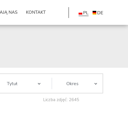
AJĄ NAS
KONTAKT
PL
DE
Liczba zdjęć: 2645