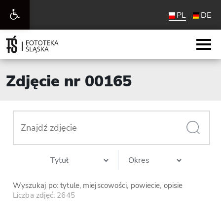
Otwórz
PL
DE
pasek
narzędzi
Zdjęcie nr 00165
Wyszukaj po: tytule, miejscowości, powiecie, opisie
Liczba zdjęć: 2645